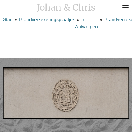
Johan & Chris
Ga
direct
Start
»
Brandverzekeringsplaatjes
»
In
»
Brandverzek
naar
Antwerpen
de
hoofdinhoud