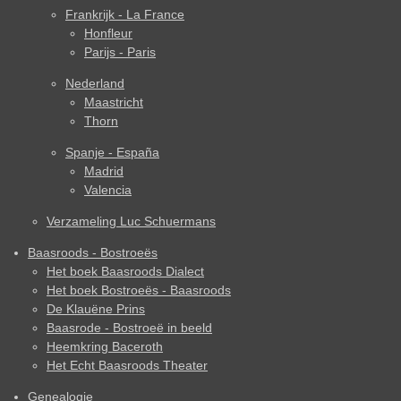
Frankrijk - La France
Honfleur
Parijs - Paris
Nederland
Maastricht
Thorn
Spanje - España
Madrid
Valencia
Verzameling Luc Schuermans
Baasroods - Bostroeës
Het boek Baasroods Dialect
Het boek Bostroeës - Baasroods
De Klauëne Prins
Baasrode - Bostroeë in beeld
Heemkring Baceroth
Het Echt Baasroods Theater
Genealogie