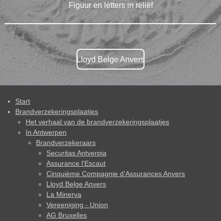
Figuur en letters in reliëf
Lloyd Belge Anvers
Start
Brandverzekeringsplaatjes
Het verhaal van de brandverzekeringsplaatjes
In Antwerpen
Brandverzekeraars
Securitas Antverpia
Assurance l'Escaut
Cinquième Compagnie d'Assurances Anvers
Lloyd Belge Anvers
La Minerva
Vereeniging - Union
AG Bruxelles