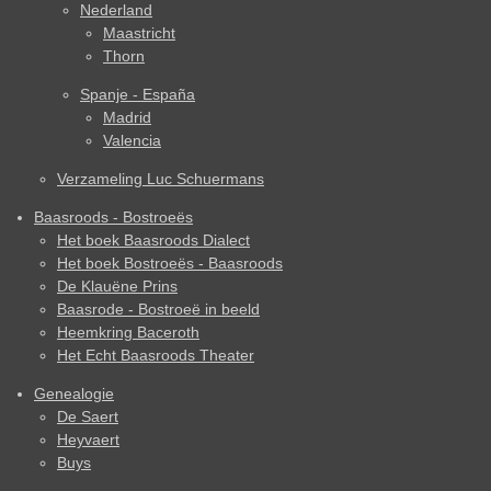
Nederland
Maastricht
Thorn
Spanje - España
Madrid
Valencia
Verzameling Luc Schuermans
Baasroods - Bostroeës
Het boek Baasroods Dialect
Het boek Bostroeës - Baasroods
De Klauëne Prins
Baasrode - Bostroeë in beeld
Heemkring Baceroth
Het Echt Baasroods Theater
Genealogie
De Saert
Heyvaert
Buys