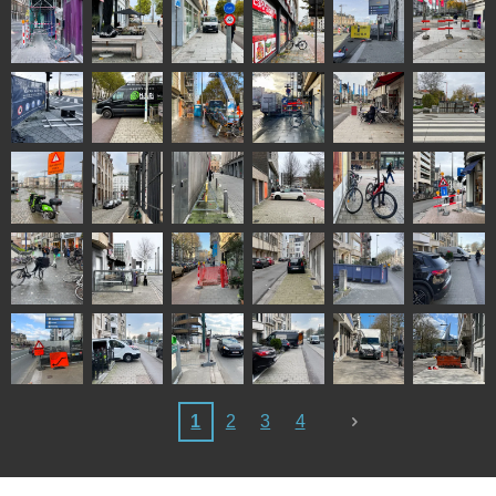
1
2
3
4