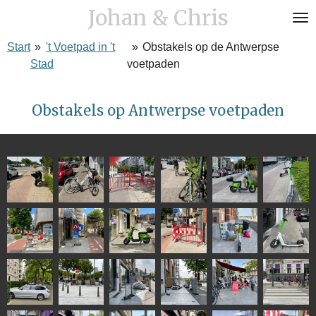
Johan & Chris
Ga
direct
Start
»
't Voetpad in 't
»
Obstakels op de Antwerpse
naar
Stad
voetpaden
de
hoofdinhoud
Obstakels op Antwerpse voetpaden