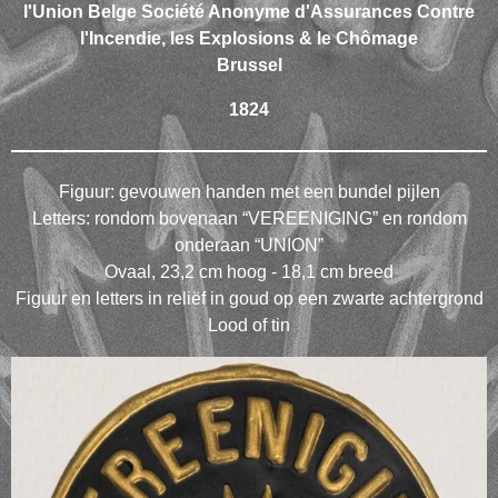
l'Union Belge Société Anonyme d'Assurances Contre
l'Incendie, les Explosions & le Chômage
Brussel
1824
Figuur: gevouwen handen met een bundel pijlen
Letters: rondom bovenaan “VEREENIGING” en rondom
onderaan “UNION”
Ovaal, 23,2 cm hoog - 18,1 cm breed
Figuur en letters in reliëf in goud op een zwarte achtergrond
Lood of tin