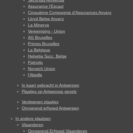
Securitas Antverpia
Assurance l'Escaut
Cinquième Compagnie d'Assurances Anvers
Lloyd Belge Anvers
La Minerva
Vereeniging - Union
AG Bruxelles
Primes Bruxelles
La Belgique
Helvetia Succ. Belge
Patriotic
Norwich Union
l'Abeille
In kaart gebracht in Antwerpen
Plaatjes op Antwerpse gevels
Verdwenen plaatjes
Onroerend erfgoed Antwerpen
In andere plaatsen
Vlaanderen
Onroerend Erfgoed Vlaanderen