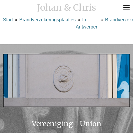
Johan & Chris
Ga
direct
Start
»
Brandverzekeringsplaatjes
»
In
»
Brandverzek
naar
Antwerpen
de
hoofdinhoud
Vereeniging - Union