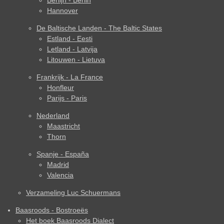
Berlijn - Berlin
Hannover
De Baltische Landen - The Baltic States
Estland - Eesti
Letland - Latvija
Litouwen - Lietuva
Frankrijk - La France
Honfleur
Parijs - Paris
Nederland
Maastricht
Thorn
Spanje - España
Madrid
Valencia
Verzameling Luc Schuermans
Baasroods - Bostroeës
Het boek Baasroods Dialect