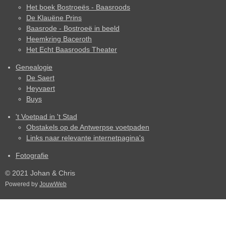
Het boek Bostroeës - Baasroods
De Klauëne Prins
Baasrode - Bostroeë in beeld
Heemkring Baceroth
Het Echt Baasroods Theater
Genealogie
De Saert
Heyvaert
Buys
't Voetpad in 't Stad
Obstakels op de Antwerpse voetpaden
Links naar relevante internetpagina's
Fotografie
© 2021 Johan & Chris
Powered by
JouwWeb