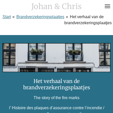
Johan & Chris
Ga
direct
Start
»
Brandverzekeringsplaatjes
»
Het verhaal van de
naar
brandverzekeringsplaatjes
de
hoofdinhoud
Het verhaal van de
brandverzekeringsplaatjes
The story of the fire marks
l’ Histoire des plaques d’assurance contre l’incendie /