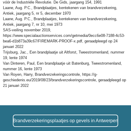
vóór de Industriële Revolutie. De Gids, jaargang 154, 1991
Laane, Aug. P.C., Brandplaatjes, kentekenen van brandverzekering,
Antiek, jaargang 5, nr 5, december 1970
Laane, Aug. P.C., Brandplaatjes, kentekenen van brandverzekering,
Antiek, jaargang 7, nr 10, mei 1973
SAS-veiling november 2019,
https://www.specialauctionservices.com/getmedia/0ecc6e08-7188-4c53-
bea6-d1b873a39c67/FIREMARK-PROOF-x.pdf, geraadpleegd op 24
januari 2022
Trijsburg, Jac., Een brandplaatje uit Altforst, Tweestromenland, nummer
19, lente 1974
Van Dinteren, Paul, Een brandplaatje uit Batenburg, Tweestromenland,
nummer 16, lente 1973
Van Royen, Harry, Brandverzekeringscontrole, https://g-
geschiedenis.eu/2019/08/23/brandverzekeringscontrole, geraadpleegd op
21 januari 2022
Brandverzekeringsplaatjes op gevels in Antwerpen