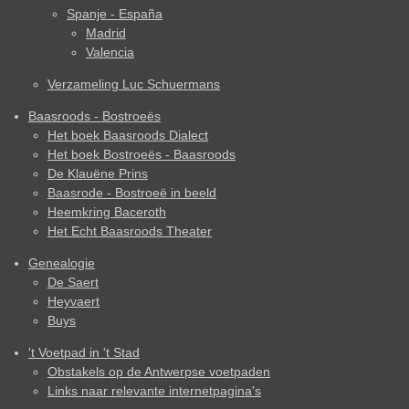
Spanje - España
Madrid
Valencia
Verzameling Luc Schuermans
Baasroods - Bostroeës
Het boek Baasroods Dialect
Het boek Bostroeës - Baasroods
De Klauëne Prins
Baasrode - Bostroeë in beeld
Heemkring Baceroth
Het Echt Baasroods Theater
Genealogie
De Saert
Heyvaert
Buys
't Voetpad in 't Stad
Obstakels op de Antwerpse voetpaden
Links naar relevante internetpagina's