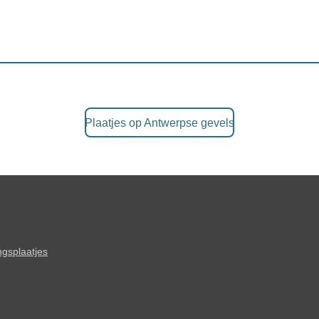
Plaatjes op Antwerpse gevels
ngsplaatjes