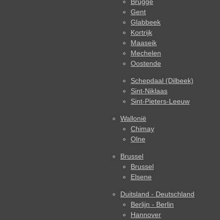
Brugge
Gent
Glabbeek
Kortrijk
Maaseik
Mechelen
Oostende
Schepdaal (Dilbeek)
Sint-Niklaas
Sint-Pieters-Leeuw
Wallonië
Chimay
Olne
Brussel
Brussel
Elsene
Duitsland - Deutschland
Berlijn - Berlin
Hannover