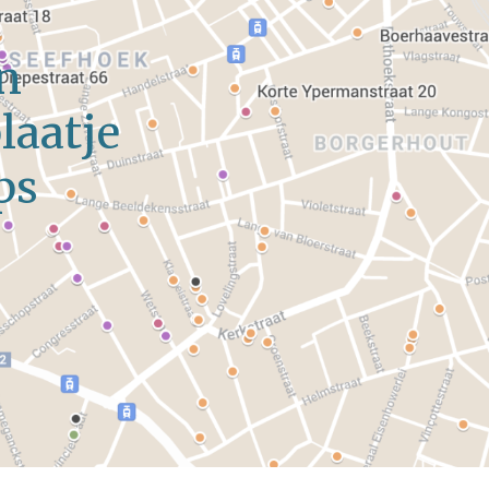
n
laatje
ps