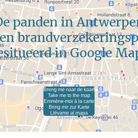
De panden in Antwerpe
en brandverzekeringsp
esitueerd in Google Ma
Breng me naar de kaart
Take me to the map
Emmène-moi à la carte
Bring mir zur Karte
Llévame al mapa