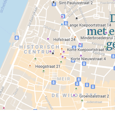
met e
g