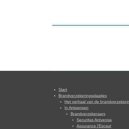
Start
Brandverzekeringsplaatjes
Het verhaal van de brandverzekeri
In Antwerpen
Brandverzekeraars
Securitas Antverpia
Assurance l'Escaut