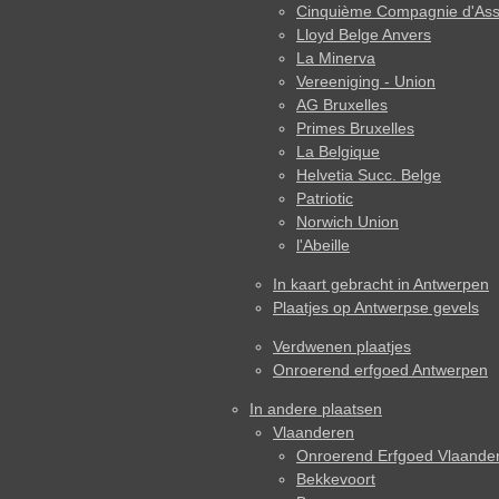
Cinquième Compagnie d'Ass
Lloyd Belge Anvers
La Minerva
Vereeniging - Union
AG Bruxelles
Primes Bruxelles
La Belgique
Helvetia Succ. Belge
Patriotic
Norwich Union
l'Abeille
In kaart gebracht in Antwerpen
Plaatjes op Antwerpse gevels
Verdwenen plaatjes
Onroerend erfgoed Antwerpen
In andere plaatsen
Vlaanderen
Onroerend Erfgoed Vlaande
Bekkevoort