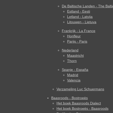
De Baltische Landen - The Balti
Estland - Eesti
Letland - Latvija
Litouwen - Lietuva
Frankrijk - La France
Honfleur
Parijs - Paris
Nederland
Maastricht
Thorn
Spanje - España
Madrid
Valencia
Verzameling Luc Schuermans
Baasroods - Bostroeës
Het boek Baasroods Dialect
Het boek Bostroeës - Baasroods