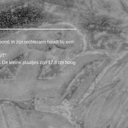
oomt; in zijn rechterarm houdt hij een
UT”
t. De kleine plaatjes zijn 17,8 cm hoog