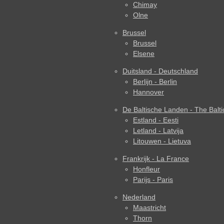
Chimay
Olne
Brussel
Brussel
Elsene
Duitsland - Deutschland
Berlijn - Berlin
Hannover
De Baltische Landen - The Balti
Estland - Eesti
Letland - Latvija
Litouwen - Lietuva
Frankrijk - La France
Honfleur
Parijs - Paris
Nederland
Maastricht
Thorn