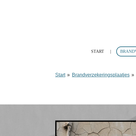
Ga
direct
naar
de
hoofdinhoud
START
BRAND
Start
»
Brandverzekeringsplaatjes
»