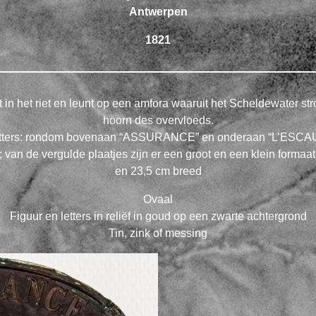
Antwerpen
1821
t in het riet en leunt op een amfora waaruit het Scheldewater str
hoorn des overvloeds.
tters: rondom bovenaan “ASSURANCE” en onderaan “L’ESCA
d; van de vergulde plaatjes zijn er een groot en een klein formaa
en 23,5 cm breed
Ovaal
Figuur en letters in reliëf in goud op een zwarte achtergrond
Tin, zink of messing