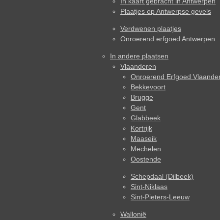
In kaart gebracht in Antwerpen
Plaatjes op Antwerpse gevels
Verdwenen plaatjes
Onroerend erfgoed Antwerpen
In andere plaatsen
Vlaanderen
Onroerend Erfgoed Vlaande
Bekkevoort
Brugge
Gent
Glabbeek
Kortrijk
Maaseik
Mechelen
Oostende
Schepdaal (Dilbeek)
Sint-Niklaas
Sint-Pieters-Leeuw
Wallonië