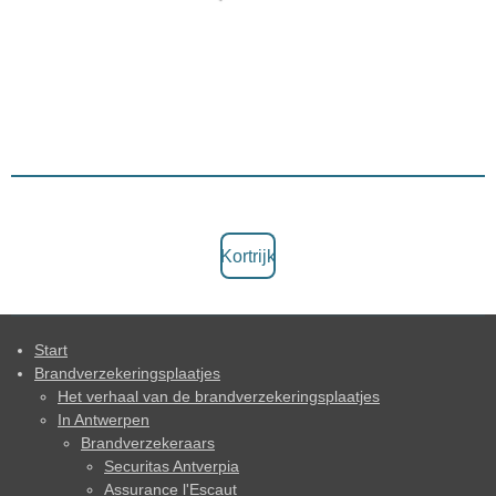
Kortrijk
Start
Brandverzekeringsplaatjes
Het verhaal van de brandverzekeringsplaatjes
In Antwerpen
Brandverzekeraars
Securitas Antverpia
Assurance l'Escaut