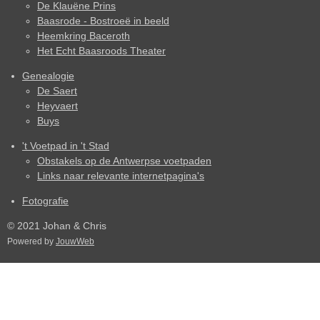
De Klauëne Prins
Baasrode - Bostroeë in beeld
Heemkring Baceroth
Het Echt Baasroods Theater
Genealogie
De Saert
Heyvaert
Buys
't Voetpad in 't Stad
Obstakels op de Antwerpse voetpaden
Links naar relevante internetpagina's
Fotografie
© 2021 Johan & Chris
Powered by
JouwWeb