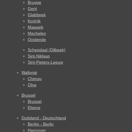
Brugge
Gent
Glabbeek
Kortrijk
Maaseik
Mechelen
Oostende
Schepdaal (Dilbeek)
Sint-Niklaas
Sint-Pieters-Leeuw
Wallonië
Chimay
Olne
Brussel
Brussel
Elsene
Duitsland - Deutschland
Berlijn - Berlin
Hannover