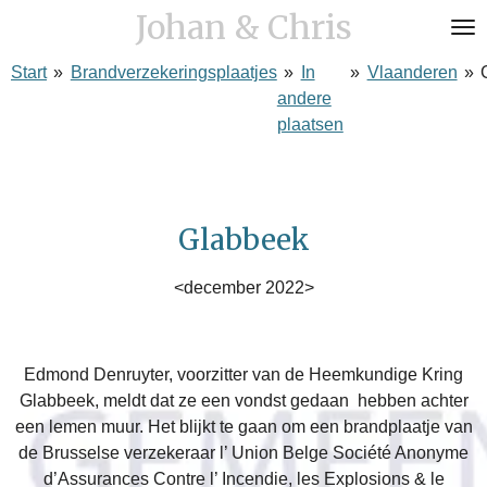
Johan & Chris
Ga
direct
Start
»
Brandverzekeringsplaatjes
»
In
»
Vlaanderen
»
naar
andere
de
plaatsen
hoofdinhoud
Glabbeek
<december 2022>
Edmond Denruyter, voorzitter van de Heemkundige Kring
Glabbeek, meldt dat ze een vondst gedaan
hebben achter
een lemen muur. Het blijkt te gaan om een brandplaatje van
de Brusselse verzekeraar l’ Union Belge Société Anonyme
d’Assurances Contre l’ Incendie, les Explosions & le