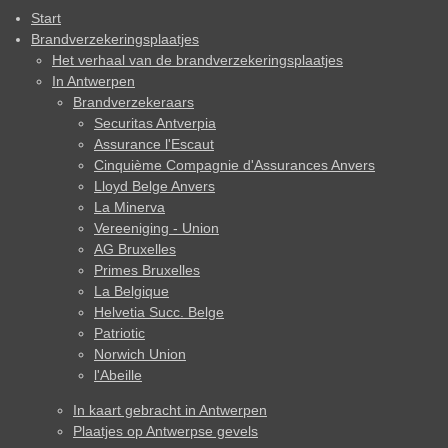
Start
Brandverzekeringsplaatjes
Het verhaal van de brandverzekeringsplaatjes
In Antwerpen
Brandverzekeraars
Securitas Antverpia
Assurance l'Escaut
Cinquième Compagnie d'Assurances Anvers
Lloyd Belge Anvers
La Minerva
Vereeniging - Union
AG Bruxelles
Primes Bruxelles
La Belgique
Helvetia Succ. Belge
Patriotic
Norwich Union
l'Abeille
In kaart gebracht in Antwerpen
Plaatjes op Antwerpse gevels