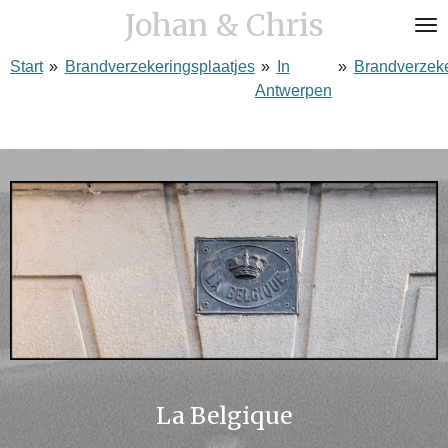
Johan & Chris
Ga
direct
Start
»
Brandverzekeringsplaatjes
»
In
»
Brandverzek
naar
Antwerpen
de
hoofdinhoud
La Belgique