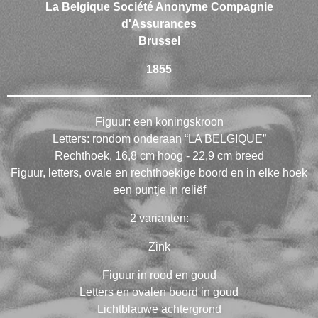
La Belgique Société Anonyme Compagnie
d'Assurances
Brussel
1855
Figuur: een koningskroon
Letters: rondom onderaan “LA BELGIQUE”
Rechthoek, 16,8 cm hoog - 22,9 cm breed
Figuur, letters, ovale en rechthoekige boord en in elke hoek
een puntje in reliëf
2 varianten:
Zink
Figuur in rood en goud
Letters en ovalen boord in goud
Lichtblauwe achtergrond