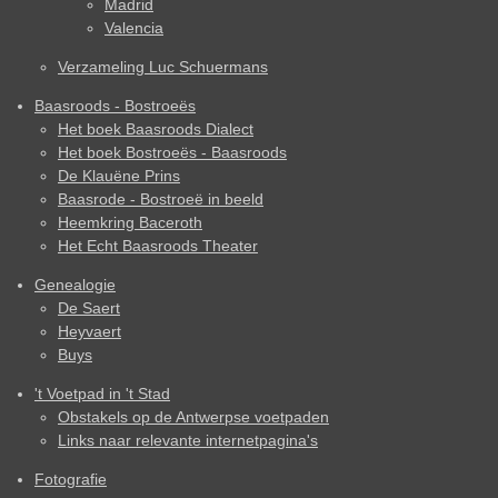
Madrid
Valencia
Verzameling Luc Schuermans
Baasroods - Bostroeës
Het boek Baasroods Dialect
Het boek Bostroeës - Baasroods
De Klauëne Prins
Baasrode - Bostroeë in beeld
Heemkring Baceroth
Het Echt Baasroods Theater
Genealogie
De Saert
Heyvaert
Buys
't Voetpad in 't Stad
Obstakels op de Antwerpse voetpaden
Links naar relevante internetpagina's
Fotografie