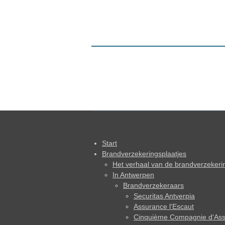
Start
Brandverzekeringsplaatjes
Het verhaal van de brandverzekeri
In Antwerpen
Brandverzekeraars
Securitas Antverpia
Assurance l'Escaut
Cinquième Compagnie d'Ass