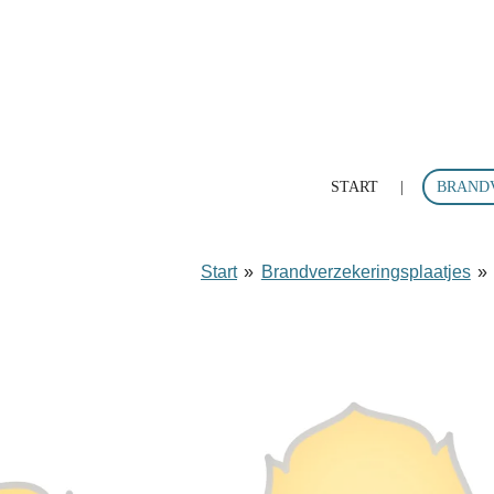
Ga
direct
naar
de
hoofdinhoud
START
BRAND
Start
»
Brandverzekeringsplaatjes
»