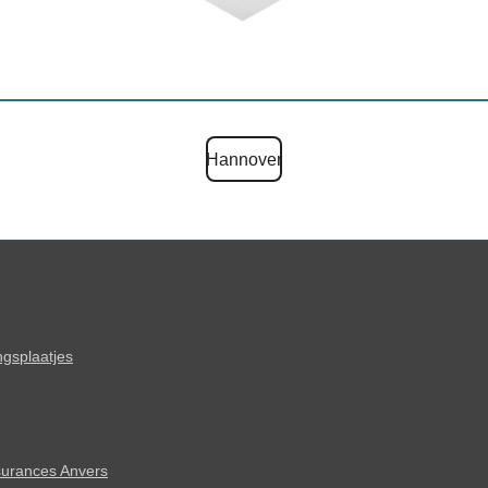
Hannover
ngsplaatjes
urances Anvers