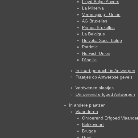
Lloyd Belge Anvers
La Minerva
Vereeniging - Union
AG Bruxelles
Primes Bruxelles
La Belgique
Helvetia Succ. Belge
Patriotic
Norwich Union
l'Abeille
In kaart gebracht in Antwerpen
Plaatjes op Antwerpse gevels
Verdwenen plaatjes
Onroerend erfgoed Antwerpen
In andere plaatsen
Vlaanderen
Onroerend Erfgoed Vlaande
Bekkevoort
Brugge
Gent