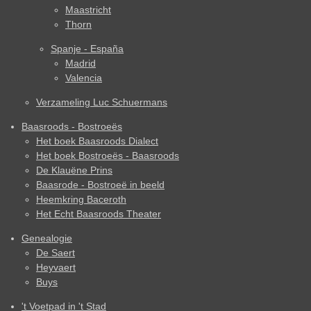
Maastricht
Thorn
Spanje - España
Madrid
Valencia
Verzameling Luc Schuermans
Baasroods - Bostroeës
Het boek Baasroods Dialect
Het boek Bostroeës - Baasroods
De Klauëne Prins
Baasrode - Bostroeë in beeld
Heemkring Baceroth
Het Echt Baasroods Theater
Genealogie
De Saert
Heyvaert
Buys
't Voetpad in 't Stad