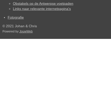
Obstakels op de Antwerpse voetpaden
Links naar relevante internetpagina's
Fotografie
© 2021 Johan & Chris
Powered by
JouwWeb