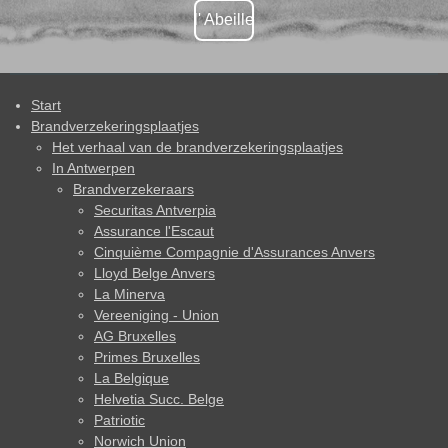
l' Abeille
Start
Brandverzekeringsplaatjes
Het verhaal van de brandverzekeringsplaatjes
In Antwerpen
Brandverzekeraars
Securitas Antverpia
Assurance l'Escaut
Cinquième Compagnie d'Assurances Anvers
Lloyd Belge Anvers
La Minerva
Vereeniging - Union
AG Bruxelles
Primes Bruxelles
La Belgique
Helvetia Succ. Belge
Patriotic
Norwich Union