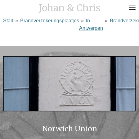
Johan & Chris
Ga
direct
Start
»
Brandverzekeringsplaatjes
»
In
»
Brandverzek
naar
Antwerpen
de
hoofdinhoud
Norwich Union