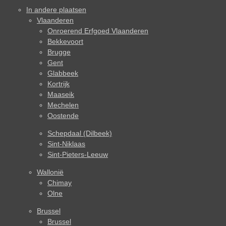
In andere plaatsen
Vlaanderen
Onroerend Erfgoed Vlaanderen
Bekkevoort
Brugge
Gent
Glabbeek
Kortrijk
Maaseik
Mechelen
Oostende
Schepdaal (Dilbeek)
Sint-Niklaas
Sint-Pieters-Leeuw
Wallonië
Chimay
Olne
Brussel
Brussel