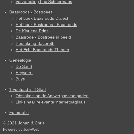
Verzameling Luc Schuermans
Baasroods - Bostroeës
Het boek Baasroods Dialect
Het boek Bostroeës - Baasroods
De Klauëne Prins
Baasrode - Bostroeë in beeld
Heemkring Baceroth
Het Echt Baasroods Theater
Genealogie
De Saert
Heyvaert
Buys
't Voetpad in 't Stad
Obstakels op de Antwerpse voetpaden
Links naar relevante internetpagina's
Fotografie
© 2021 Johan & Chris
Powered by
JouwWeb