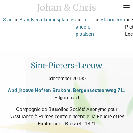
Johan & Chris
Ga
direct
Start
»
Brandverzekeringsplaatjes
»
In
»
Vlaanderen
»
naar
andere
Pie
de
plaatsen
Le
hoofdinhoud
Sint-Pieters-Leeuw
<december 2018>
Abdijhoeve Hof ten Brukom, Bergensesteenweg 711
Erfgoedpand
Compagnie de Bruxelles Société Anonyme pour
l’Assurance à Primes contre l’Incendie, la Foudre et les
Explosions - Brussel - 1821