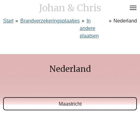
Johan & Chris
Ga
direct
Start
»
Brandverzekeringsplaatjes
»
In
»
Nederland
naar
andere
de
plaatsen
hoofdinhoud
Nederland
Maastricht