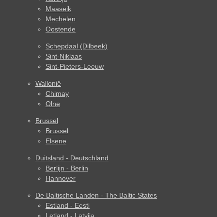
Maaseik
Mechelen
Oostende
Schepdaal (Dilbeek)
Sint-Niklaas
Sint-Pieters-Leeuw
Wallonië
Chimay
Olne
Brussel
Brussel
Elsene
Duitsland - Deutschland
Berlijn - Berlin
Hannover
De Baltische Landen - The Baltic States
Estland - Eesti
Letland - Latvija