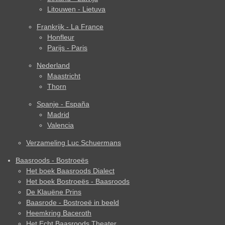
Litouwen - Lietuva
Frankrijk - La France
Honfleur
Parijs - Paris
Nederland
Maastricht
Thorn
Spanje - España
Madrid
Valencia
Verzameling Luc Schuermans
Baasroods - Bostroeës
Het boek Baasroods Dialect
Het boek Bostroeës - Baasroods
De Klauëne Prins
Baasrode - Bostroeë in beeld
Heemkring Baceroth
Het Echt Baasroods Theater