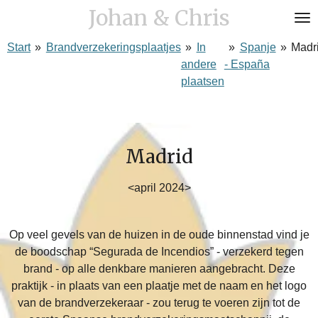
Johan & Chris
Ga
direct
Start
»
Brandverzekeringsplaatjes
»
In
»
Spanje
»
Madr
naar
andere
- España
de
plaatsen
hoofdinhoud
Madrid
<april 2024>
Op veel gevels van de huizen in de oude binnenstad vind je
de boodschap “Segurada de Incendios” - verzekerd tegen
brand - op alle denkbare manieren aangebracht. Deze
praktijk - in plaats van een plaatje met de naam en het logo
van de brandverzekeraar - zou terug te voeren zijn tot de