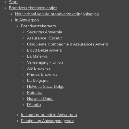
Start
Brandverzekeringsplaatjes
Het verhaal van de brandverzekeringsplaatjes
In Antwerpen
Brandverzekeraars
Securitas Antverpia
Assurance l'Escaut
Cinquième Compagnie d'Assurances Anvers
Lloyd Belge Anvers
La Minerva
Vereeniging - Union
AG Bruxelles
Primes Bruxelles
La Belgique
Helvetia Succ. Belge
Patriotic
Norwich Union
l'Abeille
In kaart gebracht in Antwerpen
Plaatjes op Antwerpse gevels