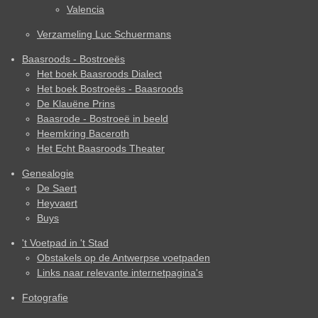
Valencia
Verzameling Luc Schuermans
Baasroods - Bostroeës
Het boek Baasroods Dialect
Het boek Bostroeës - Baasroods
De Klauëne Prins
Baasrode - Bostroeë in beeld
Heemkring Baceroth
Het Echt Baasroods Theater
Genealogie
De Saert
Heyvaert
Buys
't Voetpad in 't Stad
Obstakels op de Antwerpse voetpaden
Links naar relevante internetpagina's
Fotografie