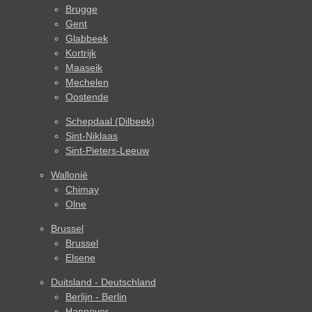
Brugge
Gent
Glabbeek
Kortrijk
Maaseik
Mechelen
Oostende
Schepdaal (Dilbeek)
Sint-Niklaas
Sint-Pieters-Leeuw
Wallonië
Chimay
Olne
Brussel
Brussel
Elsene
Duitsland - Deutschland
Berlijn - Berlin
Hannover