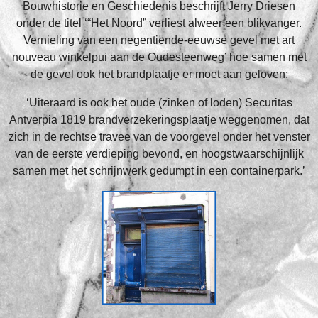
Bouwhistorie en Geschiedenis beschrijft Jerry Driesen
onder de titel ‘“Het Noord” verliest alweer een blikvanger.
Vernieling van een negentiende-eeuwse gevel met art
nouveau winkelpui aan de Oudesteenweg’ hoe samen met
de gevel ook het brandplaatje er moet aan geloven:
‘Uiteraard is ook het oude (zinken of loden) Securitas
Antverpia 1819 brandverzekeringsplaatje weggenomen, dat
zich in de rechtse travee van de voorgevel onder het venster
van de eerste verdieping bevond, en hoogstwaarschijnlijk
samen met het schrijnwerk gedumpt in een containerpark.’