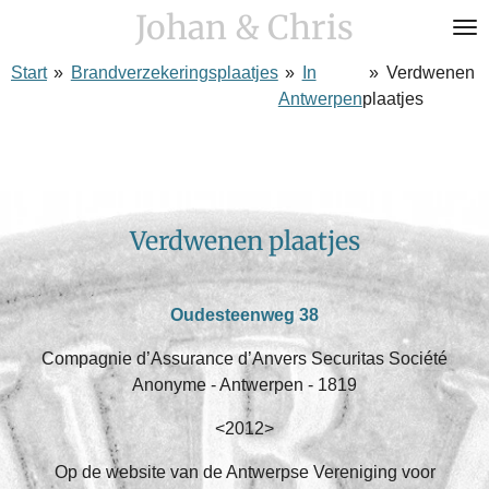
Johan & Chris
Ga
direct
Start
»
Brandverzekeringsplaatjes
»
In
»
Verdwenen
naar
Antwerpen
plaatjes
de
hoofdinhoud
Verdwenen plaatjes
Oudesteenweg 38
Compagnie d’Assurance d’Anvers Securitas Société
Anonyme - Antwerpen - 1819
<2012>
Op de website van de Antwerpse Vereniging voor