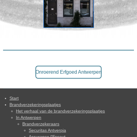
Onroerend Erfgoed Antwerpen
Start
Brandverzekeringsplaatjes
Het verhaal van de brandverzekeringsplaatjes
In Antwerpen
Brandverzekeraars
Securitas Antverpia
Assurance l'Escaut