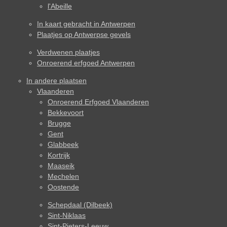
l'Abeille
In kaart gebracht in Antwerpen
Plaatjes op Antwerpse gevels
Verdwenen plaatjes
Onroerend erfgoed Antwerpen
In andere plaatsen
Vlaanderen
Onroerend Erfgoed Vlaanderen
Bekkevoort
Brugge
Gent
Glabbeek
Kortrijk
Maaseik
Mechelen
Oostende
Schepdaal (Dilbeek)
Sint-Niklaas
Sint-Pieters-Leeuw