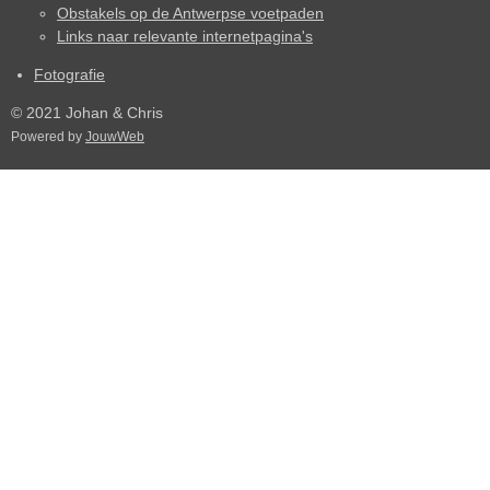
Obstakels op de Antwerpse voetpaden
Links naar relevante internetpagina's
Fotografie
© 2021 Johan & Chris
Powered by
JouwWeb