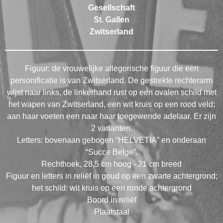
Gesellschaft
St. Gallen
Zwitserland
Figuur: de vrouwelijke allegorische figuur die een
personificatie is van Zwitserland. De gestrekte rechterarm
wijst naar links, de linkerhand rust op een ovalen schild met
het wapen van Zwitserland, een wit kruis op een rood veld;
aan haar voeten een naar haar toegewende adelaar. Er zijn
2 varianten.
Letters: bovenaan gebogen “HELVETIA” en onderaan
“Succe Belge”.
Rechthoek, 28,5 cm hoog - 21 cm breed
Figuur en letters in reliëf in goud op een zwarte achtergrond;
het schild: wit kruis op een ronde achtergrond
Boord in reliëf
Plaatstaal