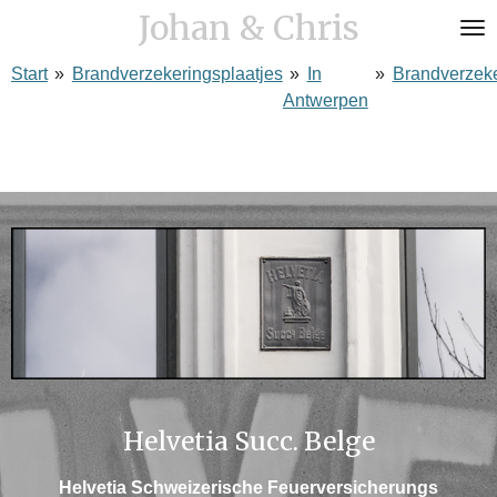
Johan & Chris
Ga
direct
Start
»
Brandverzekeringsplaatjes
»
In
»
Brandverzek
naar
Antwerpen
de
hoofdinhoud
Helvetia Succ. Belge
Helvetia Schweizerische Feuerversicherungs